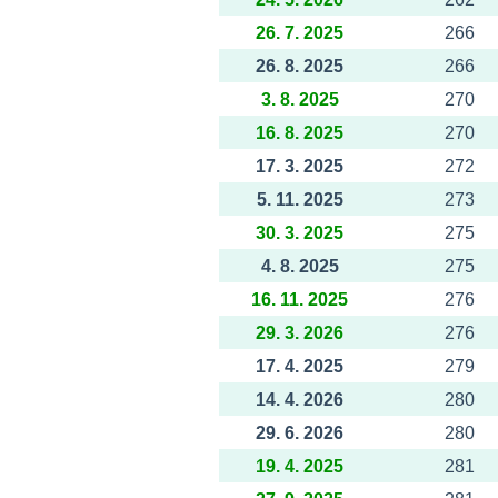
26. 7. 2025
266
26. 8. 2025
266
3. 8. 2025
270
16. 8. 2025
270
17. 3. 2025
272
5. 11. 2025
273
30. 3. 2025
275
4. 8. 2025
275
16. 11. 2025
276
29. 3. 2026
276
17. 4. 2025
279
14. 4. 2026
280
29. 6. 2026
280
19. 4. 2025
281