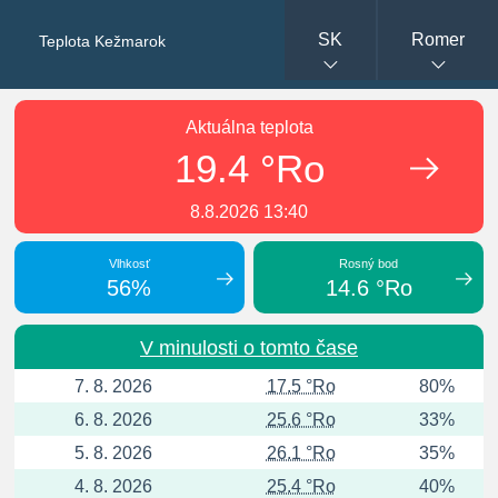
SK
Romer
Teplota Kežmarok
Aktuálna teplota
19.4 °Ro
8.8.2026 13:40
Vlhkosť
Rosný bod
56%
14.6 °Ro
V minulosti o tomto čase
7. 8. 2026
17.5 °Ro
80%
6. 8. 2026
25.6 °Ro
33%
5. 8. 2026
26.1 °Ro
35%
4. 8. 2026
25.4 °Ro
40%