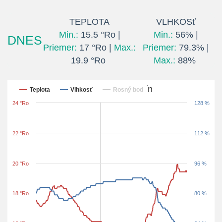
TEPLOTA
VLHKOSť
Min.:
15.5 °Ro |
Min.:
56% |
DNES
Priemer:
17 °Ro |
Max.:
Priemer:
79.3% |
19.9 °Ro
Max.:
88%
Posledných 24 hodín
Teplota
Vlhkosť
Rosný bod
24 °Ro
128 %
22 °Ro
112 %
20 °Ro
96 %
18 °Ro
80 %