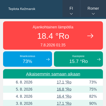
FI
Romer
Teplota Kežmarok
Ajankohtainen lämpötila
18.4 °Ro
7.8.2026 01:35
Ilmankosteus
Kastepiste
73%
15.7 °Ro
Aikaisemmin samaan aikaan
6. 8. 2026
17.1 °Ro
73%
5. 8. 2026
16.8 °Ro
75%
4. 8. 2026
16.4 °Ro
82%
3. 8. 2026
17.1 °Ro
90%