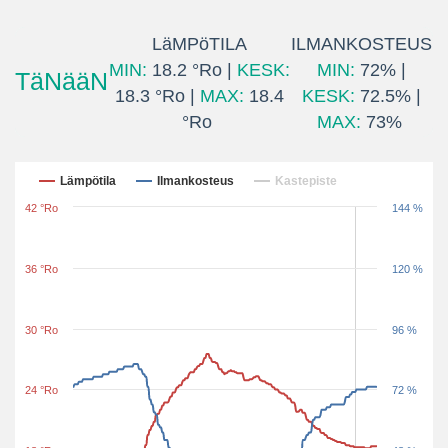
LäMPöTILA
ILMANKOSTEUS
MIN:
18.2 °Ro |
KESK:
MIN:
72% |
TäNääN
18.3 °Ro |
MAX:
18.4
KESK:
72.5% |
°Ro
MAX:
73%
Viim. 24 tuntia
Lämpötila
Ilmankosteus
Kastepiste
42 °Ro
144 %
36 °Ro
120 %
30 °Ro
96 %
24 °Ro
72 %