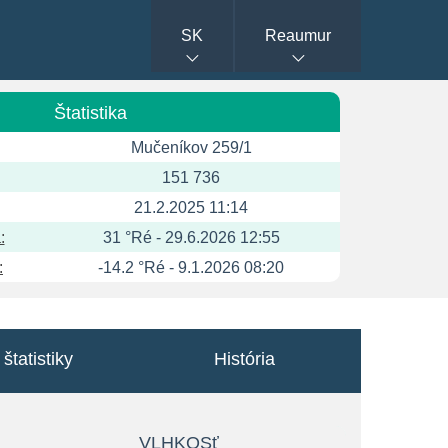
SK
Reaumur
Štatistika
Mučeníkov 259/1
151 736
21.2.2025 11:14
:
31 °Ré - 29.6.2026 12:55
:
-14.2 °Ré - 9.1.2026 08:20
štatistiky
História
VLHKOSť