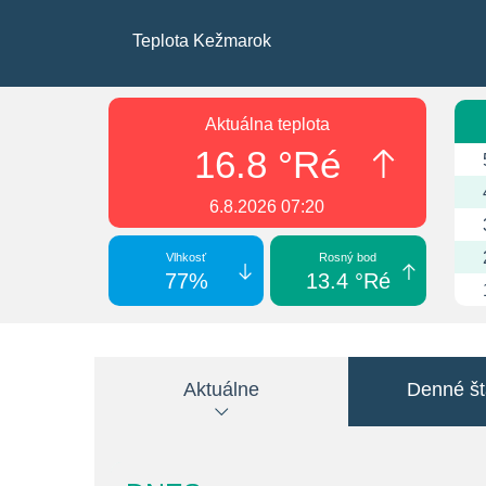
Teplota Kežmarok
Aktuálna teplota
16.8 °Ré
6.8.2026 07:20
Vlhkosť
Rosný bod
77%
13.4 °Ré
Aktuálne
Denné šta