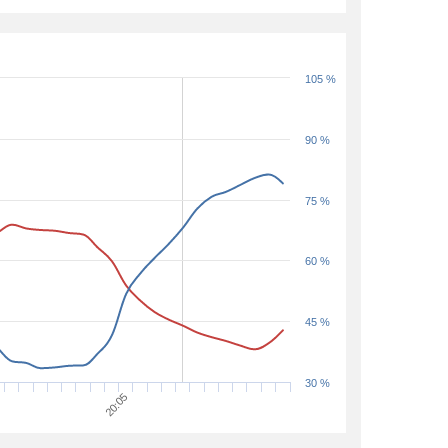
105 %
90 %
75 %
60 %
45 %
30 %
20:05