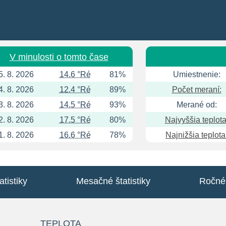
V minulosti o tomto čase
5. 8. 2026
14.6 °Ré
81%
Umiestnenie:
4. 8. 2026
12.4 °Ré
89%
Počet meraní:
3. 8. 2026
14.5 °Ré
93%
Merané od:
2. 8. 2026
17.5 °Ré
80%
Najvyššia teplota
1. 8. 2026
16.6 °Ré
78%
Najnižšia teplota
tistiky
Mesačné štatistiky
Ročné 
TEPLOTA