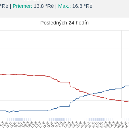
°Ré |
Priemer:
13.8 °Ré |
Max.:
16.8 °Ré
Posledných 24 hodín
5
4:25
14:45
15:05
15:25
15:45
16:05
16:25
16:45
17:05
17:25
17:45
18:05
18:25
18:45
19:05
19:25
19:45
20:05
20:25
20:45
21:05
21:25
21:45
22:05
22:25
22:45
23:05
23:25
23:45
00:05
00:25
00: