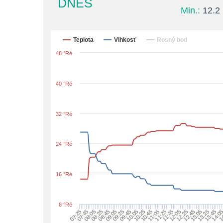
DNES
Min.:
12.2 
Teplota
Vlhkosť
Rosný bod
48 °Ré
40 °Ré
32 °Ré
24 °Ré
16 °Ré
8 °Ré
07:25
07:45
08:05
08:25
08:45
09:05
09:25
09:45
10:05
10:25
10:45
11:05
11:25
11:45
12:05
12:25
12:45
13:05
13:25
13:45
14:0
1