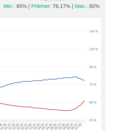
Min.:
65% |
Priemer:
76.17% |
Max.:
82%
144 %
120 %
96 %
72 %
48 %
24 %
45
01:05
01:25
01:45
02:05
02:25
02:45
03:05
03:25
03:45
04:05
04:25
04:45
05:05
05:25
05:45
06:05
06:25
06:45
07:05