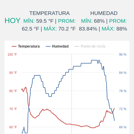
TEMPERATURA
HUMEDAD
HOY
MÍN:
59.5 °F |
PROM:
MÍN:
68% |
PROM:
62.5 °F |
MÁX:
70.2 °F
83.84% |
MÁX:
88%
Últimas 24 horas
Temperatura
Humedad
Punto de rocío
100 °F
90 %
90 °F
84 %
80 °F
78 %
70 °F
72 %
60 °F
66 %