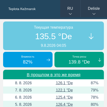
RU
Delisle
Teplota Kežmarok
Текущая температура
135.5 °De
9.8.2026 04:05
Влажность
Точка росы
82%
139.8 °De
В прошлом в это же время
8. 8. 2026
126.1 °De
87%
7. 8. 2026
122.1 °De
79%
6. 8. 2026
125.4 °De
78%
5. 8. 2026
126.4 °De
80%