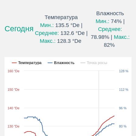
Влажность
Температура
Мин.:
74% |
Мин.:
135.5 °De |
Сегодня
Среднее:
Среднее:
132.6 °De |
78.98% |
Макс.:
Макс.:
128.3 °De
82%
Последние 24 часа
Температура
Влажность
Точка росы
160 °De
128 %
150 °De
112 %
140 °De
96 %
130 °De
80 %