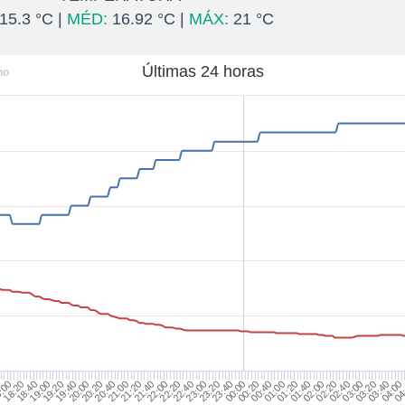
15.3 °C |
MÉD:
16.92 °C |
MÁX:
21 °C
Últimas 24 horas
ho
:00
19:00
20:00
21:00
22:00
23:00
00:00
01:00
02:00
03:00
04:00
0
18:40
19:40
20:40
21:40
22:40
23:40
00:40
01:40
02:40
03:40
18:20
19:20
20:20
21:20
22:20
23:20
00:20
01:20
02:20
03:20
04