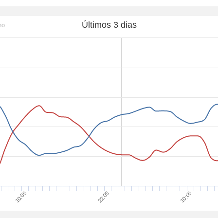
Últimos 3 dias
ho
10:05
10:05
22:05