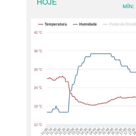
HOJE
MÍN:
Temperatura
Humidade
Ponto de Orval
42 °C
36 °C
30 °C
24 °C
18 °C
12 °C
11:00
12:00
13:00
14:00
15:00
16:00
17:00
18
11:40
12:40
13:40
14:40
15:40
16:40
17:4
11:20
12:20
13:20
14:20
15:20
16:20
17:20