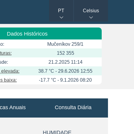
PT
Celsius
Dados Históricos
o:
Mučeníkov 259/1
turas:
152 355
sde:
21.2.2025 11:14
 elevada:
38.7 °C - 29.6.2026 12:55
s baixa:
-17.7 °C - 9.1.2026 08:20
icas Anuais
Consulta Diária
HUMIDADE