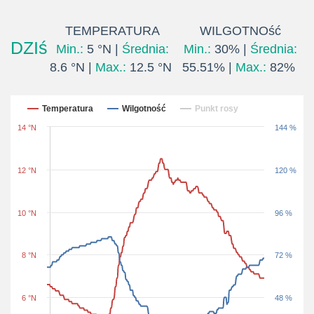
TEMPERATURA
WILGOTNOść
DZIś
Min.:
5 °N |
Średnia:
Min.:
30% |
Średnia:
8.6 °N |
Max.:
12.5 °N
55.51% |
Max.:
82%
Ostatnie 24 godziny
Temperatura
Wilgotność
Punkt rosy
14 °N
144 %
12 °N
120 %
10 °N
96 %
8 °N
72 %
6 °N
48 %