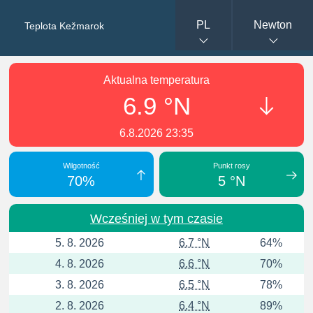
PL
Newton
Teplota Kežmarok
Aktualna temperatura
6.9 °N
6.8.2026 23:35
Wilgotność
Punkt rosy
70%
5 °N
Wcześniej w tym czasie
5. 8. 2026
6.7 °N
64%
4. 8. 2026
6.6 °N
70%
3. 8. 2026
6.5 °N
78%
2. 8. 2026
6.4 °N
89%