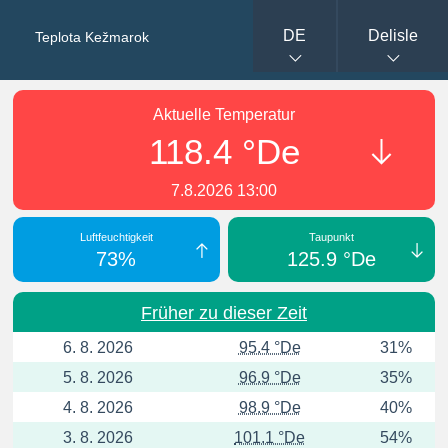
DE
Delisle
Teplota Kežmarok
Aktuelle Temperatur
118.4 °De
7.8.2026 13:00
Luftfeuchtigkeit
Taupunkt
73%
125.9 °De
Früher zu dieser Zeit
6. 8. 2026
95.4 °De
31%
5. 8. 2026
96.9 °De
35%
4. 8. 2026
98.9 °De
40%
3. 8. 2026
101.1 °De
54%