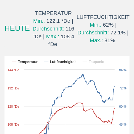
TEMPERATUR
LUFTFEUCHTIGKEIT
Min.:
122.1 °De |
Min.:
62% |
HEUTE
Durchschnitt:
116
Durchschnitt:
72.1% |
°De |
Max.:
108.4
Max.:
81%
°De
Letzten 24 Stunden
Temperatur
Luftfeuchtigkeit
Taupunkt
144 °De
84 %
132 °De
72 %
120 °De
60 %
108 °De
48 %