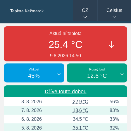
CZ
Celsius
Teplota Kežmarok
Aktuální teplota
25.4 °C
9.8.2026 14:50
Vlhkost
Rosný bod
45%
12.6 °C
Dříve touto dobou
8. 8. 2026
22.9 °C
56%
7. 8. 2026
18.6 °C
83%
6. 8. 2026
34.5 °C
33%
5. 8. 2026
35.1 °C
32%