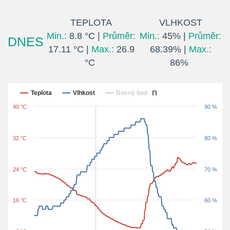
TEPLOTA
VLHKOST
Min.:
8.8 °C |
Průměr:
Min.:
45% |
Průměr:
DNES
17.11 °C |
Max.:
26.9
68.39% |
Max.:
°C
86%
Posledních 24 hodin
Teplota
Vlhkost
Rosný bod
40 °C
90 %
32 °C
80 %
24 °C
70 %
16 °C
60 %