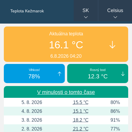
SK
Celsius
Teplota Kežmarok
Aktuálna teplota
16.1 °C
6.8.2026 04:20
Vlhkosť
Rosný bod
78%
12.3 °C
V minulosti o tomto čase
5. 8. 2026
15.5 °C
80%
4. 8. 2026
15.1 °C
86%
3. 8. 2026
18.2 °C
91%
2. 8. 2026
21.2 °C
77%