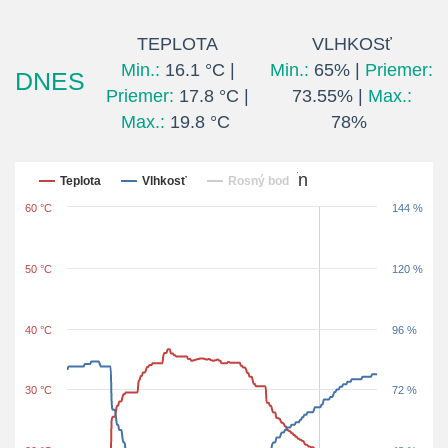
TEPLOTA
VLHKOSť
Min.:
16.1 °C |
Min.:
65% |
Priemer:
DNES
Priemer:
17.8 °C |
73.55% |
Max.:
Max.:
19.8 °C
78%
Posledných 24 hodín
Teplota
Vlhkosť
Rosný bod
60 °C
144 %
50 °C
120 %
40 °C
96 %
30 °C
72 %